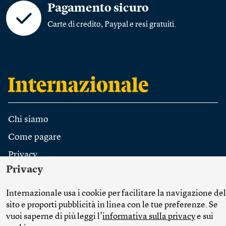
Pagamento sicuro
Carte di credito, Paypal e resi gratuiti.
Chi siamo
Come pagare
Privacy
Privacy
Spedizioni
Contatti
Internazionale usa i cookie per facilitare la navigazione del
posta@internazionale.it
sito e proporti pubblicità in linea con le tue preferenze. Se
vuoi saperne di più leggi l’
informativa sulla privacy
e sui